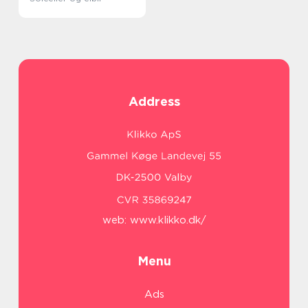
Address
web:
www.klikko.dk/
Menu
Ads