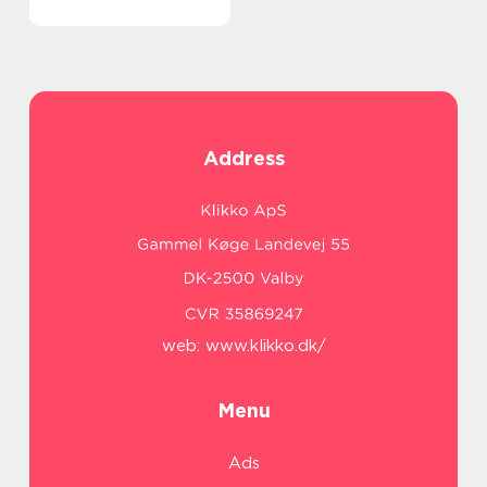
Address
web:
www.klikko.dk/
Menu
Ads