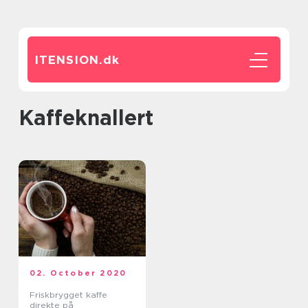
ITENSION.
dk
kaffeknallert
02. October 2020
Friskbrygget kaffe
direkte på