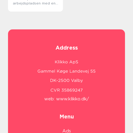
arbejdspladsen med en
kaffeknallert
Address
web:
www.klikko.dk/
Menu
Ads