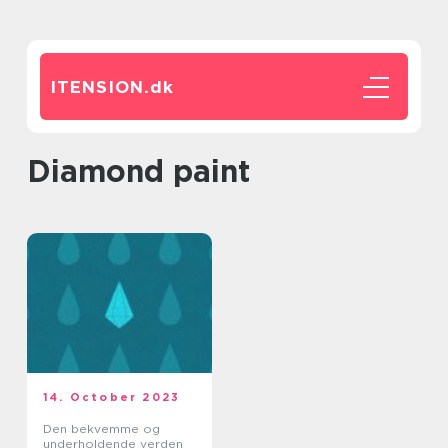
ITENSION.
dk
diamond paint
14. October 2023
Den bekvemme og
underholdende verden