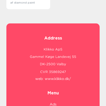
af diamond paint
Address
web:
www.klikko.dk/
Menu
Ads