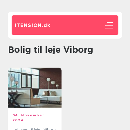
ITENSION.
dk
bolig til leje Viborg
04. November
2024
Lejlighed til leje i Viborg