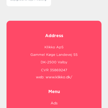
Address
web:
www.klikko.dk/
Menu
Ads