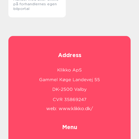
på forhandlernes egen
bilportal
Address
web:
www.klikko.dk/
Menu